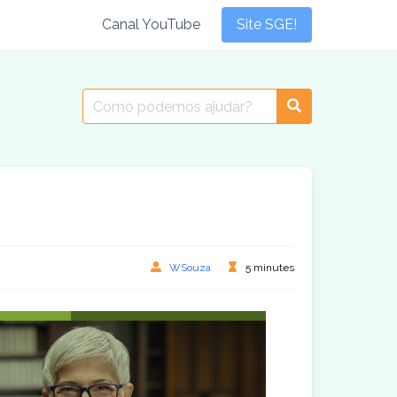
Canal YouTube
Site SGE!
Search
for:
WSouza
5 minutes