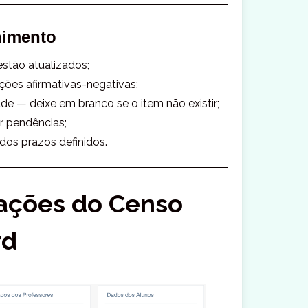
himento
estão atualizados;
ões afirmativas-negativas;
de — deixe em branco se o item não existir;
r pendências;
dos prazos definidos.
ações do Censo
rd