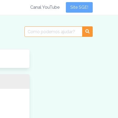
Canal YouTube
Site SGE!
Search
for: