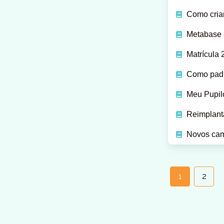
Como cria
Metabase a
Matrícula 
Como padr
Meu Pupilo
Reimplant
Novos cam
Posts
navigation
1
2