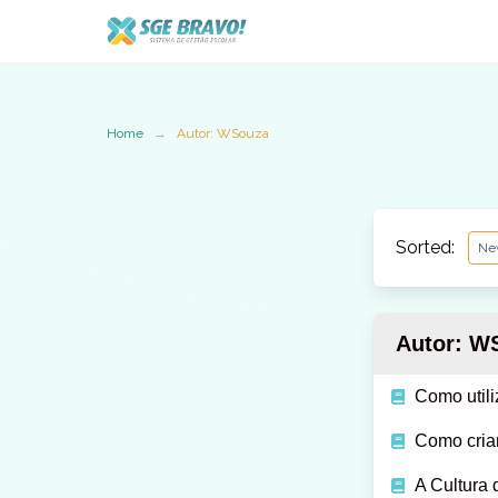
Skip
to
content
Home
Autor: WSouza
Sorted:
Autor:
WS
Como util
Como cria
A Cultura