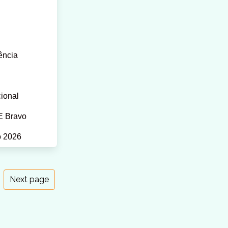
ência
cional
E Bravo
o 2026
Next page